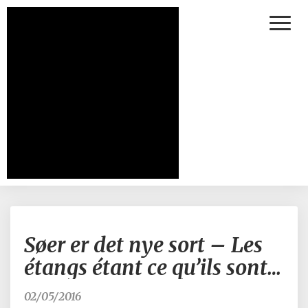
Toggl
Naviga
Søer
Søer er det nye sort – Les
er
det
étangs étant ce qu’ils sont…
nye
sort
02/05/2016
–