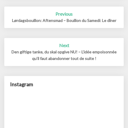
Post
Previous
navigation
Lørdagsbouillon: Aftensmad – Bouillon du Samedi: Le dîner
Next
Den giftige tanke, du skal opgive NU! – L’idée empoisonnée
qu’il faut abandonner tout de suite !
Instagram
Så
er
sidste
ud
af
4