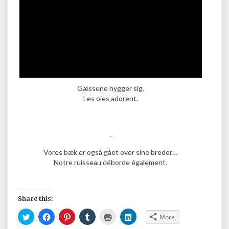
Gæssene hygger sig.
Les oies adorent.
Vores bæk er også gået over sine breder…
Notre ruisseau déborde également.
Share this:
C
C
C
C
C
C
More
l
l
l
l
l
l
i
i
i
i
i
i