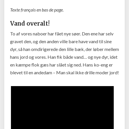
Les
Texte français en bas de page.
étangs
étant
Vand overalt!
ce
qu’ils
To af vores naboer har fået nye søer. Den ene har selv
sont…
gravet den, og den anden ville bare have vand til sine
dyr, så han omdirigerede den lille bæk, der løber mellem
hans jord og vores. Han fik både vand… og nye dyr, idet
en kæmpe flok gæs har slået sig ned. Hans ko-eng er
blevet til en andedam – Man skal ikke drille moder jord!