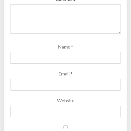
)
Name
*
Email
*
Website