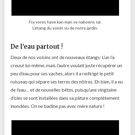
Fra vores have kan man se naboens sø.
L’étang du voisin vu de notre jardin.
De l’eau partout !
Deux de nos voisins ont de nouveaux étangs: L’un l’a
creusé lui-même, mais l’autre voulait juste récupérer un
peu d’eau pour ses vaches, alors il a redirigé le petit
ruisseau qui sépare ses terres des nôtres. Eh bien, il a eu
de l’eau… et de nouvelles bêtes, puisqu’une vingtaine
d’oies se sont installées dans sa pâture complètement
inondées. On ne badine pas avec mère nature !