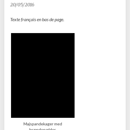
de
20/05/2016
maïs
aux
Texte français en bas de page.
orties
Majspandekager med
brændenælder.