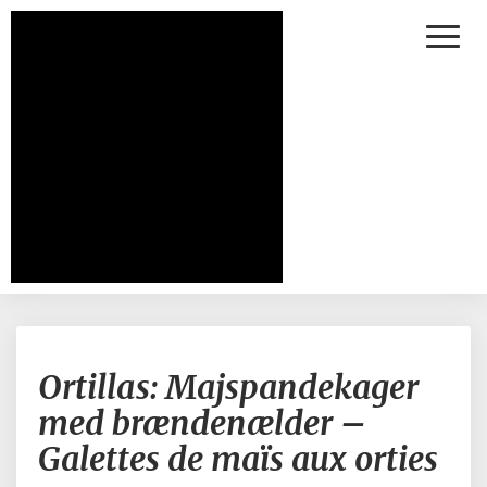
Toggl
Naviga
Ortillas:
Ortillas: Majspandekager
Majspandekager
med
med brændenælder –
brændenælder
Galettes de maïs aux orties
–
Galettes