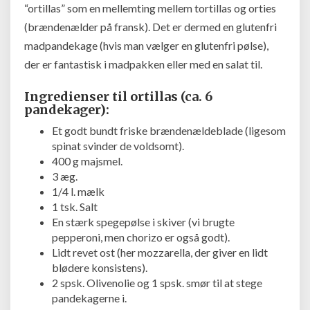
“ortillas” som en mellemting mellem tortillas og orties
(brændenælder på fransk). Det er dermed en glutenfri
madpandekage (hvis man vælger en glutenfri pølse),
der er fantastisk i madpakken eller med en salat til.
Ingredienser til ortillas (ca. 6
pandekager):
Et godt bundt friske brændenældeblade (ligesom
spinat svinder de voldsomt).
400 g majsmel.
3 æg.
1/4 l. mælk
1 tsk. Salt
En stærk spegepølse i skiver (vi brugte
pepperoni, men chorizo er også godt).
Lidt revet ost (her mozzarella, der giver en lidt
blødere konsistens).
2 spsk. Olivenolie og 1 spsk. smør til at stege
pandekagerne i.