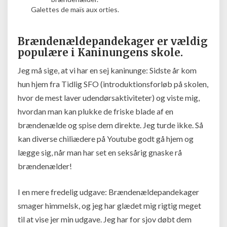
Galettes de maïs aux orties.
Brændenældepandekager er vældig
populære i Kaninungens skole.
Jeg må sige, at vi har en sej kaninunge: Sidste år kom
hun hjem fra Tidlig SFO (introduktionsforløb på skolen,
hvor de mest laver udendørsaktiviteter) og viste mig,
hvordan man kan plukke de friske blade af en
brændenælde og spise dem direkte. Jeg turde ikke. Så
kan diverse chiliædere på Youtube godt gå hjem og
lægge sig, når man har set en seksårig gnaske rå
brændenælder!
I en mere fredelig udgave: Brændenældepandekager
smager himmelsk, og jeg har glædet mig rigtig meget
til at vise jer min udgave. Jeg har for sjov døbt dem