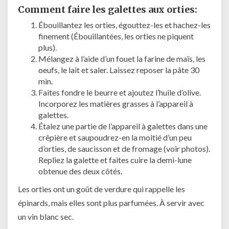
Comment faire les galettes aux orties:
Ébouillantez les orties, égouttez-les et hachez-les
finement (Ébouillantées, les orties ne piquent
plus).
Mélangez à l’aide d’un fouet la farine de maïs, les
oeufs, le lait et saler. Laissez reposer la pâte 30
min.
Faites fondre le beurre et ajoutez l’huile d’olive.
Incorporez les matières grasses à l’appareil à
galettes.
Étalez une partie de l’appareil à galettes dans une
crêpière et saupoudrez-en la moitié d’un peu
d’orties, de saucisson et de fromage (voir photos).
Repliez la galette et faites cuire la demi-lune
obtenue des deux côtés.
Les orties ont un goût de verdure qui rappelle les
épinards, mais elles sont plus parfumées. À servir avec
un vin blanc sec.