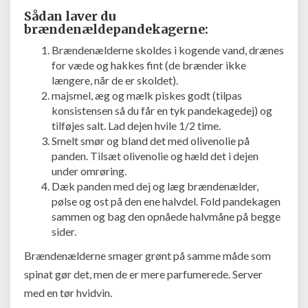
Sådan laver du
brændenældepandekagerne:
Brændenælderne skoldes i kogende vand, drænes
for væde og hakkes fint (de brænder ikke
længere, når de er skoldet).
majsmel, æg og mælk piskes godt (tilpas
konsistensen så du får en tyk pandekagedej) og
tilføjes salt. Lad dejen hvile 1/2 time.
Smelt smør og bland det med olivenolie på
panden. Tilsæt olivenolie og hæld det i dejen
under omrøring.
Dæk panden med dej og læg brændenælder,
pølse og ost på den ene halvdel. Fold pandekagen
sammen og bag den opnåede halvmåne på begge
sider.
Brændenælderne smager grønt på samme måde som
spinat gør det, men de er mere parfumerede. Server
med en tør hvidvin.