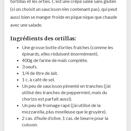
tortillas et les orties. C’est une crêpe salée sans gluten
(si on choisit un saucisson n’en contenant pas), qui peut
aussi bien se manger froide en pique nique que chaude
avec une salade.
Ingrédients des ortillas:
Une grosse botte d’orties fraîches (comme les
épinards, elles réduisent énormément).
400g de farine de maïs complète.
3 oeufs.
1/4 de litre de lait.
1 c. à café de sel.
Un peu de saucisson pimenté en tranches (j’ai
utilisé des tranches de peppermint, mais du
chorizo est parfait aussi).
Un peu de fromage rapé (j’ai utilisé de la
mozzarella, plus moelleuse que le gruyère).
2 cas. d’huile d’olive, 1 cas. de beurre pour la
cuisson.