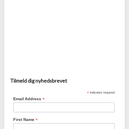
–
og
slet
ingen
småbørn
mere
♥️
Tilmeld dig nyhedsbrevet
*
indicates required
*
Email Address
*
First Name