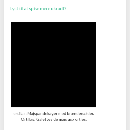
Lyst til at spise mere ukrudt?
ortillas: Majspandekager med brændenælder.
Ortillas: Galettes de maïs aux orties.