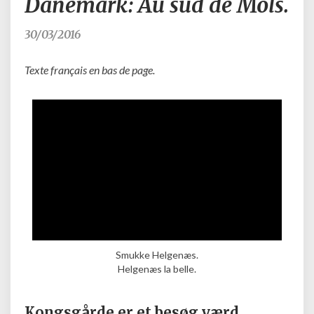
Danemark: Au sud de Mols.
–
Idée
30/03/2016
de
tourisme
Texte français en bas de page.
au
Danemark:
Au
sud
de
Mols.
Smukke Helgenæs.
Helgenæs la belle.
Kongsgårde er et besøg værd.