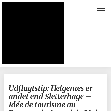
Toggl
Naviga
Udflugtstip:
Udflugtstip: Helgenæs er
Helgenæs
er
andet end Sletterhage –
andet
Idée de tourisme au
end
Sletterhage