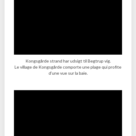
Kongsgårde strand har udsigt til Begtrup vig.
Le village de Kongsgårde comporte une plage qui profite
d’une vue sur la baie.