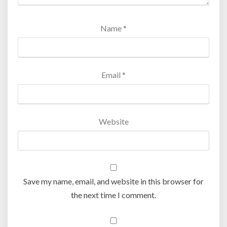
i
w
w
n
w
n
i
w
d
i
d
n
i
o
n
o
d
n
w
d
Name
*
w
o
d
)
o
)
w
o
w
)
w
)
)
Email
*
Website
Save my name, email, and website in this browser for
the next time I comment.